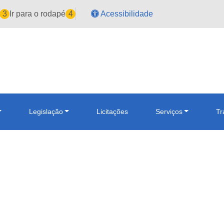
3
Ir para o rodapé
4
Acessibilidade
Legislação
Licitações
Serviços
Tr