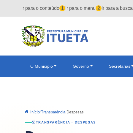
Pular para o conteúdo principal
Ir para o conteúdo
1
Ir para o menu
2
Ir para a busca
O Município
Governo
Secretarias
Início
Transparência
Despesas
TRANSPARÊNCIA · DESPESAS