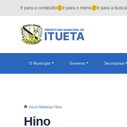
Pular para o conteúdo principal
Ir para o conteúdo
1
Ir para o menu
2
Ir para a busca
O Município
Governo
Secretarias
Início
Matérias
Hino
Hino