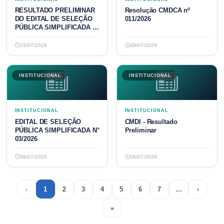
RESULTADO PRELIMINAR
Resolução CMDCA nº
DO EDITAL DE SELEÇÃO
011/2026
PÚBLICA SIMPLIFICADA N°
0...
15/07/2026
09/07/2026
INSTITUCIONAL
INSTITUCIONAL
INSTITUCIONAL
INSTITUCIONAL
EDITAL DE SELEÇÃO
CMDI - Resultado
PÚBLICA SIMPLIFICADA N°
Preliminar
03/2026
06/07/2026
06/07/2026
‹
1
2
3
4
5
6
7
…
›
Previous
(current)
More
Next
»
Last