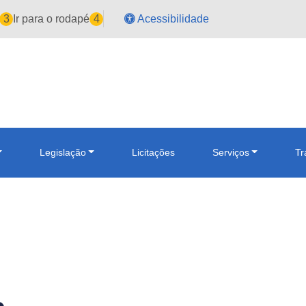
3
Ir para o rodapé
4
Acessibilidade
Legislação
Licitações
Serviços
Tr