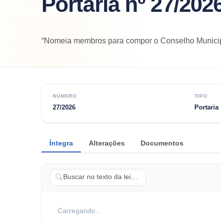
Portaria nº 27/202
“Nomeia membros para compor o Conselho Munici
NÚMERO
TIPO
27/2026
Portaria
Íntegra
Alterações
Documentos
Carregando…