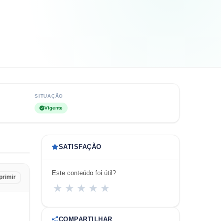
SITUAÇÃO
Vigente
SATISFAÇÃO
Este conteúdo foi útil?
primir
★
★
★
★
★
COMPARTILHAR